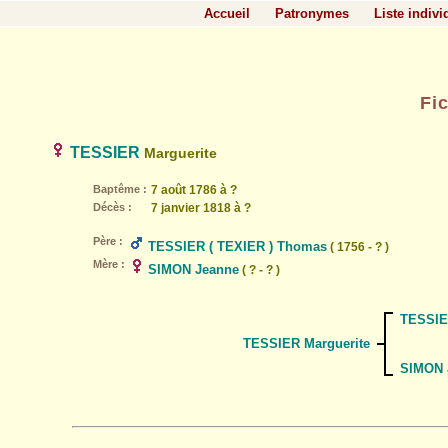
Accueil
Patronymes
Liste indivi
Fi
TESSIER
Marguerite
Baptême :
7 août 1786 à ?
Décès :
7 janvier 1818 à ?
Père :
TESSIER ( TEXIER ) Thomas
( 1756 - ? )
Mère :
SIMON Jeanne
( ? - ? )
TESSIE
TESSIER Marguerite
SIMON 