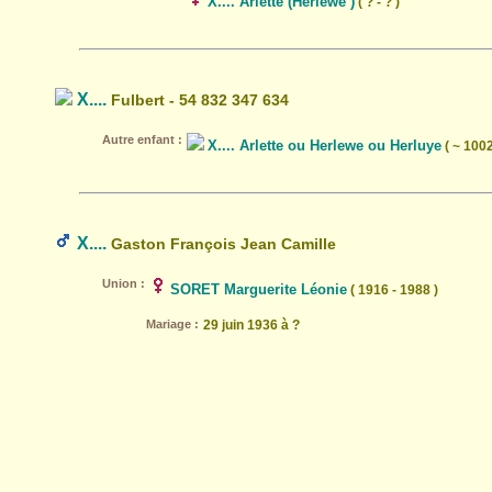
X.... Arlette (Herlewe )
( ? - ? )
X....
Fulbert - 54 832 347 634
Autre enfant :
X.... Arlette ou Herlewe ou Herluye
( ~ 1002
X....
Gaston François Jean Camille
Union :
SORET Marguerite Léonie
( 1916 - 1988 )
Mariage :
29 juin 1936 à ?