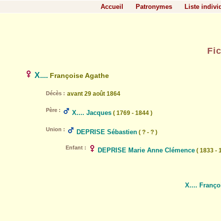
Accueil
Patronymes
Liste indivi
Fi
X....
Françoise Agathe
Décès :
avant 29 août 1864
Père :
X.... Jacques
( 1769 - 1844 )
Union :
DEPRISE Sébastien
( ? - ? )
Enfant :
DEPRISE Marie Anne Clémence
( 1833 - 
X.... Franç