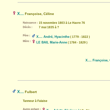
X....
Françoise, Céline
Naissance :
15 novembre 1803 à Le Havre 76
Décès :
7 mai 1835 à ?
Père :
X.... André, Hyacinthe
( 1779 - 1822 )
Mère :
LE BAIL Marie-Anne
( 1784 - 1829 )
X.... Françoise,
X....
Fulbert
Tanneur à Falaise
Autre enfant :