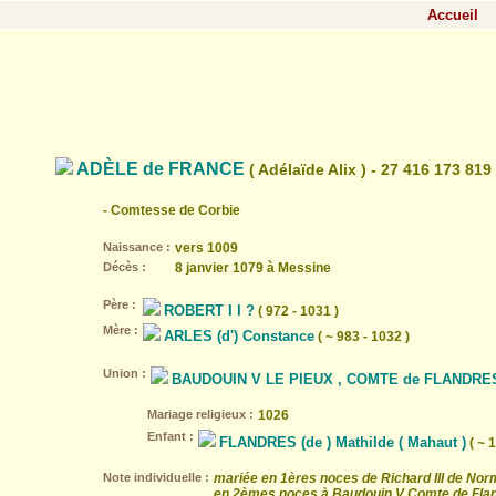
Accueil
ADÈLE de FRANCE
( Adélaïde Alix ) - 27 416 173 819
- Comtesse de Corbie
Naissance :
vers 1009
Décès :
8 janvier 1079 à Messine
Père :
ROBERT I I ?
( 972 - 1031 )
Mère :
ARLES (d') Constance
( ~ 983 - 1032 )
Union :
BAUDOUIN V LE PIEUX , COMTE de FLANDRE
Mariage religieux :
1026
Enfant :
FLANDRES (de ) Mathilde ( Mahaut )
( ~ 
Note individuelle :
mariée en 1ères noces de Richard III de No
en 2èmes noces à Baudouin V Comte de Fla