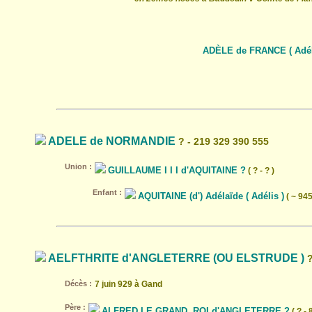
ADÈLE de FRANCE ( Adéla
ADELE de NORMANDIE
? - 219 329 390 555
Union :
GUILLAUME I I I d'AQUITAINE ?
( ? - ? )
Enfant :
AQUITAINE (d') Adélaïde ( Adélis )
( ~ 945
AELFTHRITE d'ANGLETERRE (OU ELSTRUDE )
?
Décès :
7 juin 929 à Gand
Père :
ALFRED LE GRAND, ROI d'ANGLETERRE ?
( ? - 