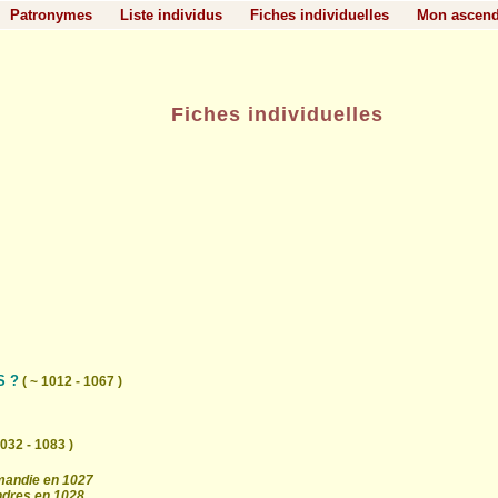
Patronymes
Liste individus
Fiches individuelles
Mon ascen
Fiches individuelles
S ?
( ~ 1012 - 1067 )
1032 - 1083 )
rmandie en 1027
ndres en 1028