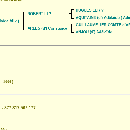
HUGUES 1ER ?
ROBERT I I ?
AQUITAINE (d') Adélaïde ( Adél
ïde Alix )
GUILLAUME 1ER COMTE d'ARLES
ARLES (d') Constance
ANJOU (d') Adélaîde
 - 1006 )
 - 877 317 562 177
899 )