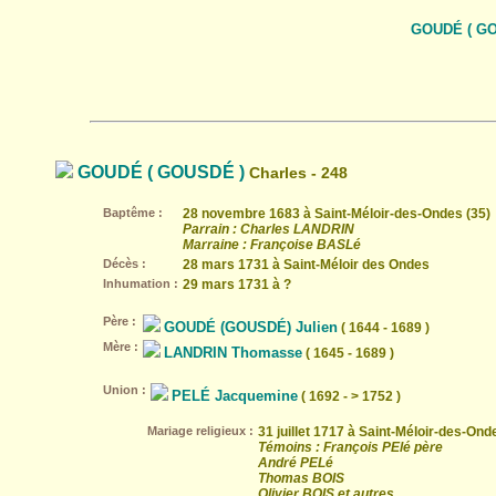
GOUDÉ ( GO
GOUDÉ ( GOUSDÉ )
Charles - 248
Baptême :
28 novembre 1683 à Saint-Méloir-des-Ondes (35)
Parrain : Charles LANDRIN
Marraine : Françoise BASLé
Décès :
28 mars 1731 à Saint-Méloir des Ondes
Inhumation :
29 mars 1731 à ?
Père :
GOUDÉ (GOUSDÉ) Julien
( 1644 - 1689 )
Mère :
LANDRIN Thomasse
( 1645 - 1689 )
Union :
PELÉ Jacquemine
( 1692 - > 1752 )
Mariage religieux :
31 juillet 1717 à Saint-Méloir-des-Ond
Témoins : François PElé père
André PELé
Thomas BOIS
Olivier BOIS et autres