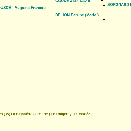
GOUDÉ Jean David
SORGNARD Ma
USDÉ ) Auguste François
DELION Perrine (Marie )
es (35) La Bigottière (le marié ) Le Fougeray (La mariée )