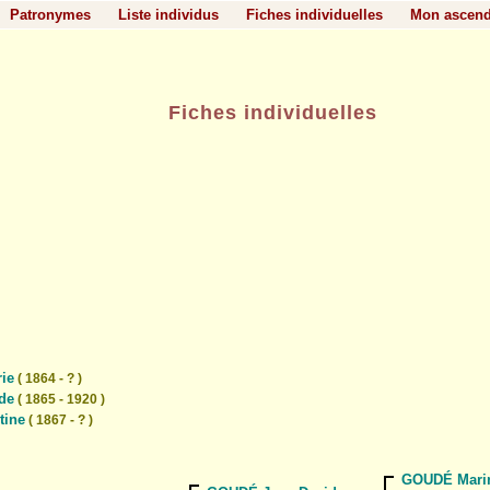
Patronymes
Liste individus
Fiches individuelles
Mon ascen
Fiches individuelles
ie
( 1864 - ? )
de
( 1865 - 1920 )
tine
( 1867 - ? )
GOUDÉ Marin