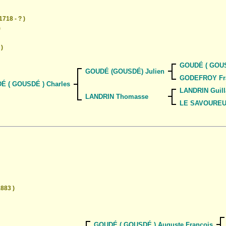
1718 - ? )
)
 )
GOUDÉ ( GOUS
GOUDÉ (GOUSDÉ) Julien
GODEFROY Fr
É ( GOUSDÉ ) Charles
LANDRIN Guil
LANDRIN Thomasse
LE SAVOUREUX
1883 )
GOUDÉ ( GOUSDÉ ) Auguste François