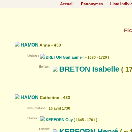
Accueil
Patronymes
Liste indivi
Fi
HAMON
Anne - 439
Union :
BRETON Guillaume
( ~ 1680 - 1720 )
Enfant :
BRETON Isabelle
( 17
HAMON
Catherine - 433
Inhumation :
16 avril 1730
Union :
KERFORN Guy
( 1645 - 1701 )
Enfant :
KERFORN Hervé
( ~ 