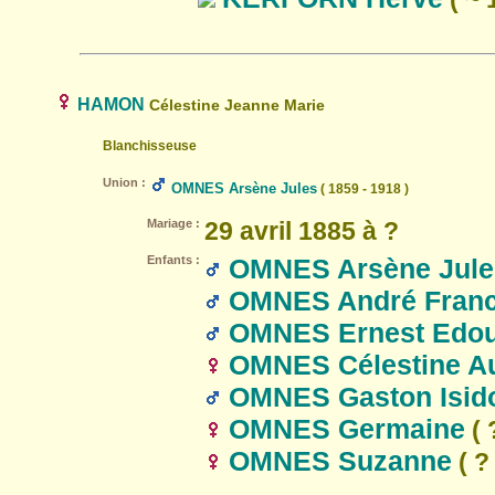
HAMON
Célestine Jeanne Marie
Blanchisseuse
Union :
OMNES Arsène Jules
( 1859 - 1918 )
Mariage :
29 avril 1885 à ?
Enfants :
OMNES Arsène Jule
OMNES André Franci
OMNES Ernest Edou
OMNES Célestine A
OMNES Gaston Isido
OMNES Germaine
( 
OMNES Suzanne
( ? 