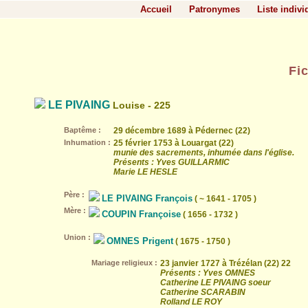
Accueil
Patronymes
Liste indivi
Fi
LE PIVAING
Louise - 225
Baptême :
29 décembre 1689 à Pédernec (22)
Inhumation :
25 février 1753 à Louargat (22)
munie des sacrements, inhumée dans l'église.
Présents : Yves GUILLARMIC
Marie LE HESLE
Père :
LE PIVAING François
( ~ 1641 - 1705 )
Mère :
COUPIN Françoise
( 1656 - 1732 )
Union :
OMNES Prigent
( 1675 - 1750 )
Mariage religieux :
23 janvier 1727 à Trézélan (22) 22
Présents : Yves OMNES
Catherine LE PIVAING soeur
Catherine SCARABIN
Rolland LE ROY