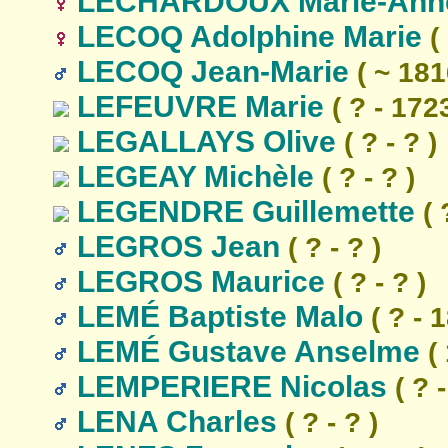
LECHARDOUX Marie-Ann
LECOQ Adolphine Marie
( 
LECOQ Jean-Marie
( ~ 1816
LEFEUVRE Marie
( ? - 1723
LEGALLAYS Olive
( ? - ? )
LEGEAY Michèle
( ? - ? )
LEGENDRE Guillemette
( 
LEGROS Jean
( ? - ? )
LEGROS Maurice
( ? - ? )
LEMÉ Baptiste Malo
( ? - 
LEMÉ Gustave Anselme
( 
LEMPERIERE Nicolas
( ? -
LENA Charles
( ? - ? )