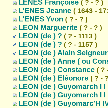
LENES Françoise
( ? - ? )
L'ENES Jeanne
( 1643 - 17
L'ENES Yvon
( ? - ? )
LEON Marguerite
( ? - ? )
LEON (de ) ?
( ? - 1113 )
LEON (de ) ?
( ? - 1157 )
LEON (de ) Alain Seigneu
LEON (de ) Anne ( ou Con
LEON (de ) Constance
( ? 
LEON (de ) Eléonore
( ? - ?
LEON (de ) Guyomarch I I
LEON (de ) Guyomarch I I 
LEON (de ) Guyomarc'H IV 