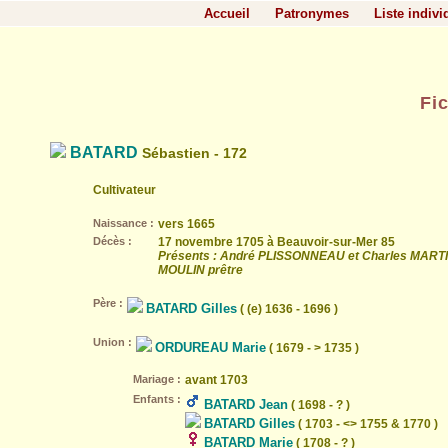
Accueil
Patronymes
Liste indivi
Fi
BATARD
Sébastien - 172
Cultivateur
Naissance :
vers 1665
Décès :
17 novembre 1705 à Beauvoir-sur-Mer 85
Présents : André PLISSONNEAU et Charles MARTIN
MOULIN prêtre
Père :
BATARD Gilles
( (e) 1636 - 1696 )
Union :
ORDUREAU Marie
( 1679 - > 1735 )
Mariage :
avant 1703
Enfants :
BATARD Jean
( 1698 - ? )
BATARD Gilles
( 1703 - <> 1755 & 1770 )
BATARD Marie
( 1708 - ? )