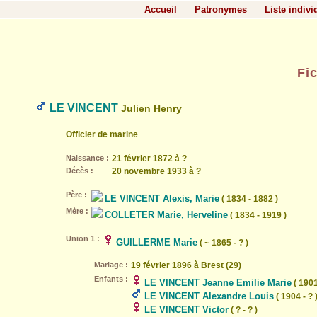
Accueil
Patronymes
Liste indivi
Fi
LE VINCENT
Julien Henry
Officier de marine
Naissance :
21 février 1872 à ?
Décès :
20 novembre 1933 à ?
Père :
LE VINCENT Alexis, Marie
( 1834 - 1882 )
Mère :
COLLETER Marie, Herveline
( 1834 - 1919 )
Union 1 :
GUILLERME Marie
( ~ 1865 - ? )
Mariage :
19 février 1896 à Brest (29)
Enfants :
LE VINCENT Jeanne Emilie Marie
( 1901
LE VINCENT Alexandre Louis
( 1904 - ? 
LE VINCENT Victor
( ? - ? )