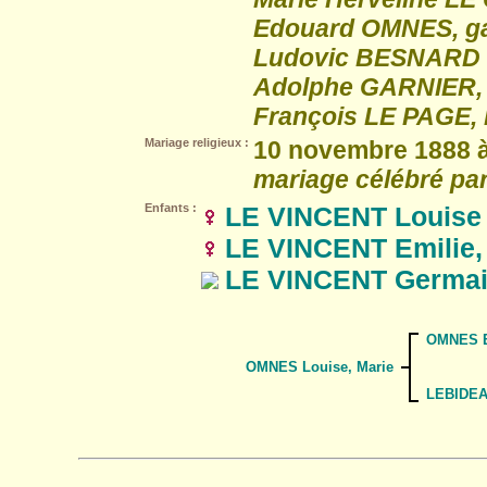
Edouard OMNES, gar
Ludovic BESNARD me
Adolphe GARNIER, c
François LE PAGE, P
Mariage religieux :
10 novembre 1888 à
mariage célébré pa
Enfants :
LE VINCENT Louise 
LE VINCENT Emilie, 
LE VINCENT Germain
OMNES E
OMNES Louise, Marie
LEBIDEAU