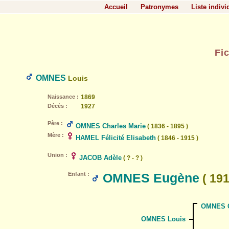
Accueil
Patronymes
Liste indivi
Fi
OMNES
Louis
Naissance :
1869
Décès :
1927
Père :
OMNES Charles Marie
( 1836 - 1895 )
Mère :
HAMEL Félicité Elisabeth
( 1846 - 1915 )
Union :
JACOB Adèle
( ? - ? )
Enfant :
OMNES Eugène
( 191
OMNES C
OMNES Louis