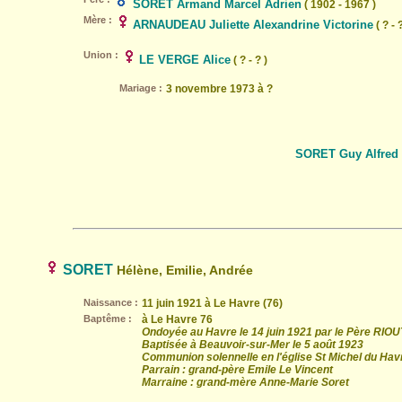
SORET Armand Marcel Adrien
( 1902 - 1967 )
Mère :
ARNAUDEAU Juliette Alexandrine Victorine
( ? - ?
Union :
LE VERGE Alice
( ? - ? )
Mariage :
3 novembre 1973 à ?
SORET Guy Alfred 
SORET
Hélène, Emilie, Andrée
Naissance :
11 juin 1921 à Le Havre (76)
Baptême :
à Le Havre 76
Ondoyée au Havre le 14 juin 1921 par le Père RIO
Baptisée à Beauvoir-sur-Mer le 5 août 1923
Communion solennelle en l'église St Michel du Hav
Parrain : grand-père Emile Le Vincent
Marraine : grand-mère Anne-Marie Soret