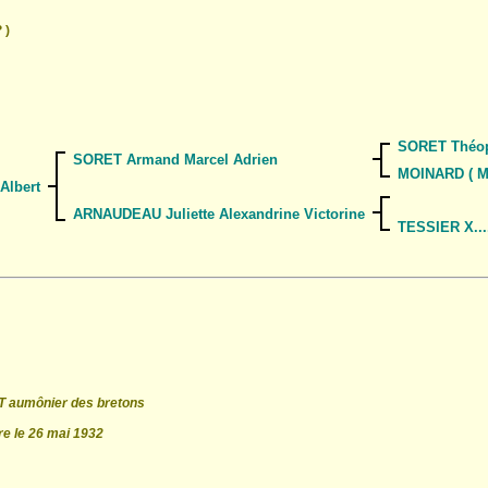
 )
SORET Théop
SORET Armand Marcel Adrien
MOINARD ( M
Albert
ARNAUDEAU Juliette Alexandrine Victorine
TESSIER X...
UT aumônier des bretons
re le 26 mai 1932