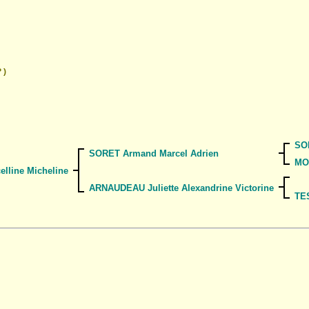
 )
SO
SORET Armand Marcel Adrien
MO
elline Micheline
ARNAUDEAU Juliette Alexandrine Victorine
TES