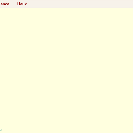
dance
Lieux
e