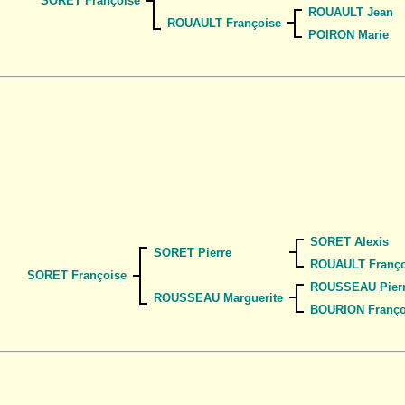
SORET Françoise
ROUAULT Jean
ROUAULT Françoise
POIRON Marie
SORET Alexis
SORET Pierre
ROUAULT Franço
SORET Françoise
ROUSSEAU Pier
ROUSSEAU Marguerite
BOURION Franço