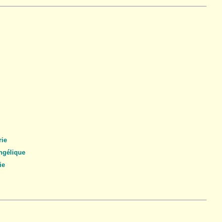
ie
gélique
ie